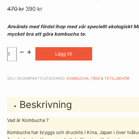
470
kr
390
kr
Används med fördel ihop med vår speciellt ekologiskt M
mycket bra att göra kombucha te.
Lägg till
SKU:
2KOMBPAKT1
CATEGORIES:
KOMBUCHA
,
TÉER & TETILLBEHÖR
Beskrivning
Vad är Kombucha ?
Kombucha har bryggs och druckits i Kina, Japan i över tvåt