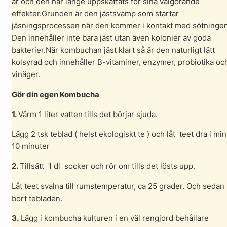
år och den har länge uppskattats för sina välgörande
effekter.Grunden är den jästsvamp som startar
jäsningsprocessen när den kommer i kontakt med sötningen
Den innehåller inte bara jäst utan även kolonier av goda
bakterier.När kombuchan jäst klart så är den naturligt lätt
kolsyrad och innehåller B-vitaminer, enzymer, probiotika oc
vinäger.
Gör din egen Kombucha
1.
Värm 1 liter vatten tills det börjar sjuda.
Lägg 2 tsk teblad ( helst ekologiskt te ) och låt teet dra i min
10 minuter
2.
Tillsätt 1 dl socker och rör om tills det lösts upp.
Låt teet svalna till rumstemperatur, ca 25 grader. Och sedan 
bort tebladen.
3.
Lägg i kombucha kulturen i en väl rengjord behållare