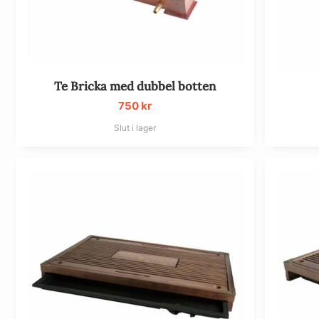
Te Bricka med dubbel botten
750
kr
Slut i lager