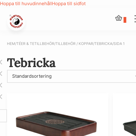
Hoppa till huvudinnehåll
Hoppa till sidfot
0
HEM
/
TÉER & TETILLBEHÖR
/
TILLBEHÖR / KOPPAR
/
TEBRICKA
/
SIDA 1
Tebricka