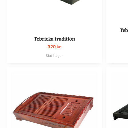
Teb
Tebricka tradition
320
kr
Slut i lager