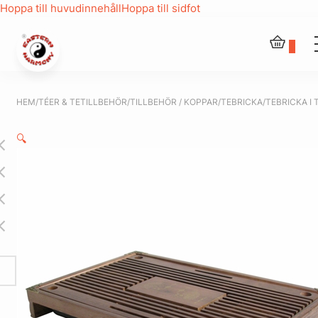
Hoppa till huvudinnehåll
Hoppa till sidfot
0
HEM
/
TÉER & TETILLBEHÖR
/
TILLBEHÖR / KOPPAR
/
TEBRICKA
/
TEBRICKA I 
🔍