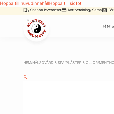
Hoppa till huvudinnehåll
Hoppa till sidfot
Snabba leveranser
Kortbetalning/Klarna
Fö
Om oss
Kontakt
Mitt konto
Téer &
HEM
/
HÄLSOVÅRD & SPA
/
PLÅSTER & OLJOR
/
MENTHO
🔍