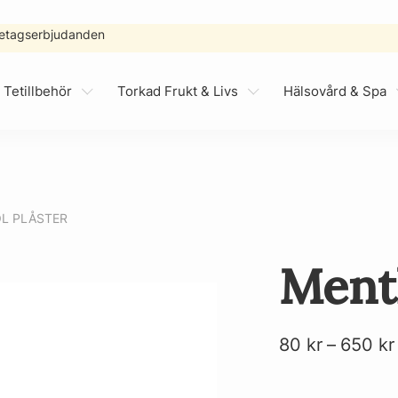
retagserbjudanden
 Tetillbehör
Torkad Frukt & Livs
Hälsovård & Spa
L PLÅSTER
Menth
80
kr
–
650
kr