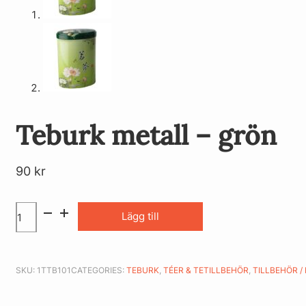
Teburk metall – grön
90
kr
Lägg till
SKU:
1TTB101
CATEGORIES:
TEBURK
,
TÉER & TETILLBEHÖR
,
TILLBEHÖR /