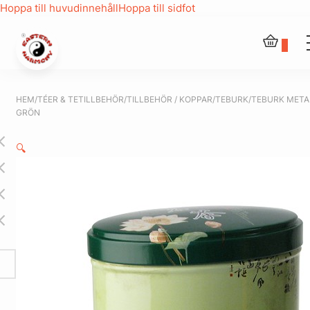
Hoppa till huvudinnehåll
Hoppa till sidfot
0
HEM
/
TÉER & TETILLBEHÖR
/
TILLBEHÖR / KOPPAR
/
TEBURK
/
TEBURK META
GRÖN
🔍